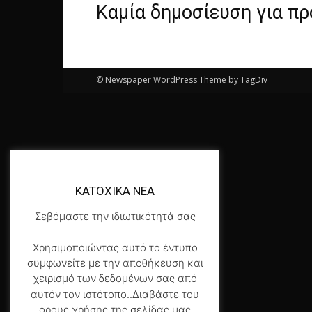
Καμία δημοσίευση για π
© Newspaper WordPress Theme by TagDiv
KATOXIKA NEA
Σεβόμαστε την ιδιωτικότητά σας
Χρησιμοποιώντας αυτό το έντυπο
συμφωνείτε με την αποθήκευση και
χειρισμό των δεδομένων σας από
αυτόν τον ιστότοπο..Διαβάστε του
ορους χρήσης της σελίδας μας