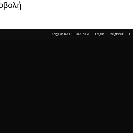
ροβολή
Αρχικη KATOHIKA NEA
Login
Register
Π