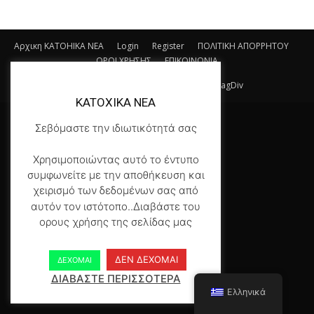
Αρχικη KATOHIKA NEA
Login
Register
ΠΟΛΙΤΙΚΗ ΑΠΟΡΡΗΤΟΥ
ΟΡΟΙ ΧΡΗΣΗΣ
ΕΠΙΚΟΙΝΩΝΙΑ
© Newspaper WordPress Theme by TagDiv
KATOXIKA NEA
Σεβόμαστε την ιδιωτικότητά σας
Χρησιμοποιώντας αυτό το έντυπο
συμφωνείτε με την αποθήκευση και
χειρισμό των δεδομένων σας από
αυτόν τον ιστότοπο..Διαβάστε του
ορους χρήσης της σελίδας μας
ΔΕΝ ΔΕΧΟΜΑΙ
ΔΕΧΟΜΑΙ
ΔΙΑΒΑΣΤΕ ΠΕΡΙΣΣΟΤΕΡΑ
Ελληνικά